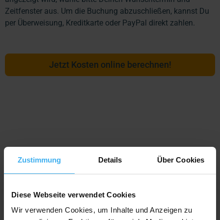
Zeitfenster aus. Um die Buchung abzuschließen, kannst Du
per Überweisung, Kreditkarte oder PayPal direkt zahlen.
Jetzt Kosten online berechnen!
Zustimmung
Details
Über Cookies
Entrümpelungen aller Art
Von kleinen Entsorgungen bis
Diese Webseite verwendet Cookies
Wir verwenden Cookies, um Inhalte und Anzeigen zu
zum Wohnung entrümpeln