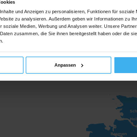
Cookies
unden aus dem Einzelhandel,
Haus
nhalte und Anzeigen zu personalisieren, Funktionen für soziale
roßhandel und der Gastronomie zur
Wohn
Website zu analysieren. Außerdem geben wir Informationen zu I
erfügung mit optimierten
und 
r soziale Medien, Werbung und Analysen weiter. Unsere Partner
 Daten zusammen, die Sie ihnen bereitgestellt haben oder die s
ranchenlösungen
Ents
n.
Mehr 
Anpassen