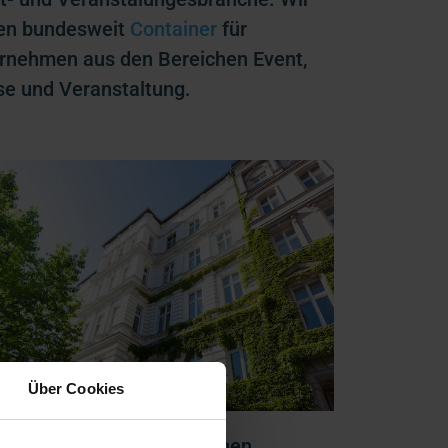
len bundesweit
Container
für
rnehmen aus den Bereichen Event,
e und Veranstaltung.
Über Cookies
ungswirtschaft : Wir stehen