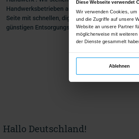
Diese Webseite verwendet 
Handwerksbetrieben aller Bereiche zur
K
Wir verwenden Cookies, um I
Seite mit schnellen, digitalen und
G
und die Zugriffe auf unsere 
günstigen Entsorgungslösungen
V
Website an unsere Partner fü
möglicherweise mit weiteren
B
der Dienste gesammelt habe
Ablehnen
Hallo Deutschland!