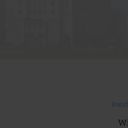
Branc
Wi