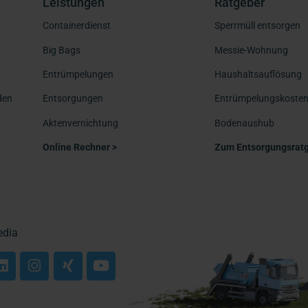
Leistungen
Ratgeber
Containerdienst
Sperrmüll entsorgen
Big Bags
Messie-Wohnung
Entrümpelungen
Haushaltsauflösung
den
Entsorgungen
Entrümpelungskoste
Aktenvernichtung
Bodenaushub
Online Rechner >
Zum Entsorgungsratg
edia