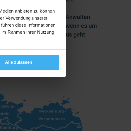
verwaltungen,
 Medien anbieten zu können
ungsbaugesellschaften, Anwälten
hrer Verwendung unserer
Privatpersonen zur Seite, wenn es um
 führen diese Informationen
ie im Rahmen Ihrer Nutzung
orgungen rund um das Haus geht.
erfahren
Alle zulassen