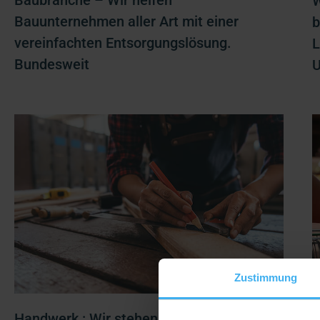
W
Bauunternehmen aller Art mit einer
b
vereinfachten Entsorgungslösung.
L
Bundesweit
U
Zustimmung
Handwerk : Wir stehen
E