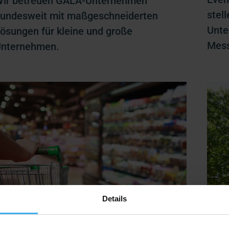
ir betreuen GALA-Unternehmen
stel
undesweit mit maßgeschneiderten
Unte
ösungen für kleine und große
Mess
nternehmen.
Details
inzel- und Großhandel. Wir stehen
Wohn