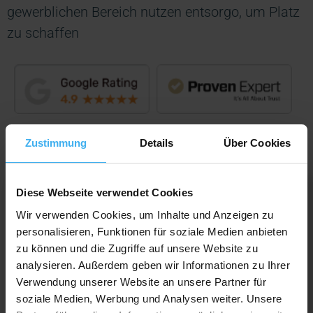
gewerblichen Bereich nutzen entsorgo, um Platz
zu schaffen
Zustimmung
Details
Über Cookies
Diese Webseite verwendet Cookies
Dieter Schumann
Wir verwenden Cookies, um Inhalte und Anzeigen zu
personalisieren, Funktionen für soziale Medien anbieten
zu können und die Zugriffe auf unsere Website zu
analysieren. Außerdem geben wir Informationen zu Ihrer
Verwendung unserer Website an unsere Partner für
„Hat alles super geklappt! Termin war sehr
soziale Medien, Werbung und Analysen weiter. Unsere
kurzfristig zu bekommen und die beiden, die