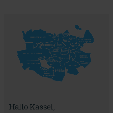
WOLFSANGER /
HASENHECKE
PHILIPPNENHOF-
WARTEBERG
JUNGFERN-
HARLESHAUSEN
KOPF
FASANEN-
WOLFSANGER /
HOF
NORD
HASENHECKE
(HOLLAND)
ROTHEN-
KIRCHDITMOLD
DITMOLD
WESER-
TOR
VORDERER
WESTEN
MITTE
UNTERNEUSTADT
BAD WILHEMSHÖHE
WEHL-
BETTEN-
HEIDEN
HAUSEN
SÜDSTADT
BRASSELSBERG
SÜSTERFELD /
HELLEBÖHN
BRASSELBERG
FORSTFELD
WALDAU
NIEDER-
HORDS-
HAUSEN
ZWEHREN
OBER-
ZWEHREN
Hallo Kassel,