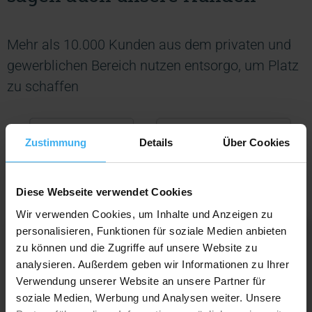
Mehr als 10.000 Kunden aus dem privaten und
gewerblichen Bereich nutzen entsorgo, um Platz
zu schaffen
Zustimmung
Details
Über Cookies
Diese Webseite verwendet Cookies
Wir verwenden Cookies, um Inhalte und Anzeigen zu
personalisieren, Funktionen für soziale Medien anbieten
Elisabeth A.
zu können und die Zugriffe auf unsere Website zu
analysieren. Außerdem geben wir Informationen zu Ihrer
Verwendung unserer Website an unsere Partner für
soziale Medien, Werbung und Analysen weiter. Unsere