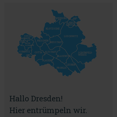
WEIXDORF
SCHÖN-
BORN
LANGE-
BRÜCK
KLOTZSCHE
COSSE-
LOSCHWITZ
BAUD
PIESCHEN
OBER-
NEUSTADT
WARTHA
MOB-
SCHATZ
GOMPITZ
ALTSTADT
COTTA
SCHÖNFELD-
WEIßIG
ALT-
BLASEWITZ
FRENKEN
PLAUEN
LEUBEN
PROHLIS
Hallo Dresden!
Hier entrümpeln wir.