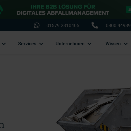
01579 2310405
0800 44939
Services
Unternehmen
Wissen
n