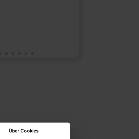
leistung
Sperrmüll Entsorgung
Preis
620,22€
Über Cookies