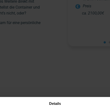
s Weitere direkt mit
Preis
llst die Container und
ca. 2100,00€
t’s nicht, oder?
am für eine persönliche
unsere
Details