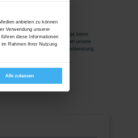
 Medien anbieten zu können
Qualitätscheck
hrer Verwendung unserer
Wir vermitteln nur Aufträge, keine
 führen diese Informationen
ngen
Anfragen. Deshalb müssen unsere
ie im Rahmen Ihrer Nutzung
Partner auch keine Kundenberatung
durchführen.
Alle zulassen