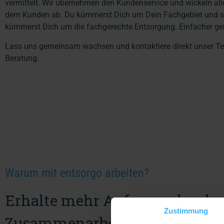
vermittelt. Wir übernehmen den Kundenservice und wickeln alle
dem Kunden ab. Du kümmerst Dich um Dein Fachgebiet und ste
kümmerst Dich um die fachgerechte Entsorgung. Einfacher geh
Lass uns gemeinsam wachsen und kontaktiere direkt unser Te
Beratung.
Warum mit entsorgo arbeiten?
Erhalte mehr Anfragen durch 
Zustimmung
Zusammenarbeit