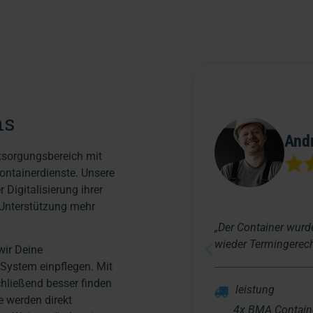
ns
And
tsorgungsbereich mit
ontainerdienste. Unsere
 Digitalisierung ihrer
 Unterstützung mehr
„Der Container wurde
wieder Termingerech
wir Deine
 System einpflegen. Mit
hließend besser finden
leistung
e werden direkt
4x BMA Contain