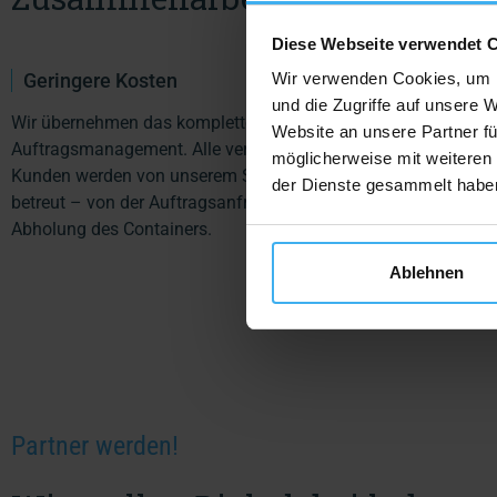
Diese Webseite verwendet 
Wir verwenden Cookies, um I
Geringere Kosten
Mehr Aufträg
und die Zugriffe auf unsere 
Wir übernehmen das komplette
Wir erhalten gro
Website an unsere Partner fü
Auftragsmanagement. Alle vermittelten
von Kunden und b
möglicherweise mit weiteren
Kunden werden von unserem Support
damit ein großes 
der Dienste gesammelt habe
betreut – von der Auftragsanfrage bis zur
Umsatzsteigerung
Abholung des Containers.
Ablehnen
Partner werden!