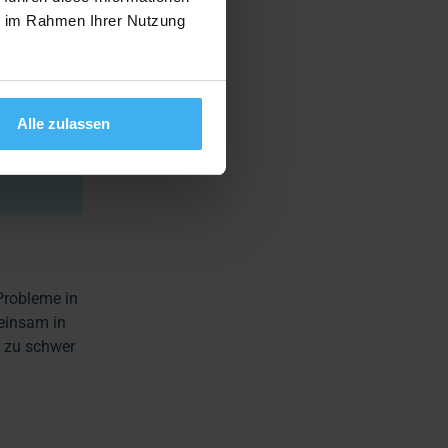
ie im Rahmen Ihrer Nutzung
teine“
Alle zulassen
thält,
Probleme in
einsam in
t zu schwer