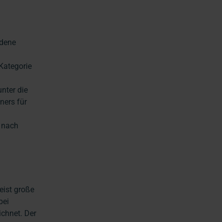
edene
-Kategorie
nter die
ners für
e nach
eist große
bei
chnet. Der