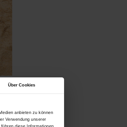
ast Du
Über Cookies
er Biotonne
e
 Medien anbieten zu können
chfolgenden
hrer Verwendung unserer
 zu lange
 führen diese Informationen