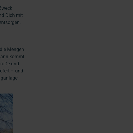
 Zweck
nd Dich mit
entsorgen.
n die Mengen
 Dann kommt
Größe und
efert – und
inganlage