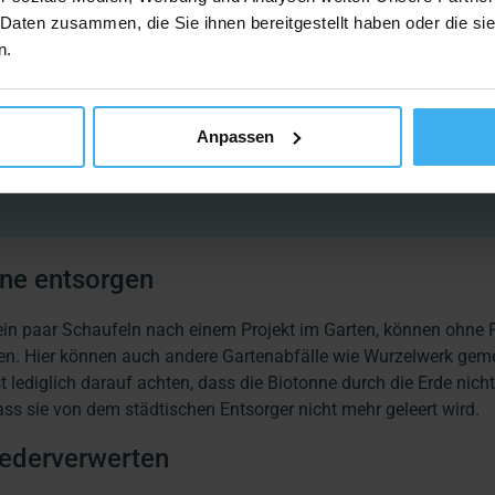
ufgrund seiner organischen Bestandteile leicht faulen kann.
 Daten zusammen, die Sie ihnen bereitgestellt haben oder die s
n.
ushub?
lverzeichnis zählt Erdaushub zur Abfall-Kategorie „Boden und S
Anpassen
 Abfallnummer AVV 17 05 04. Aushub, der gefährliche Stoffe en
VV 17 05 03.
nne entsorgen
ein paar Schaufeln nach einem Projekt im Garten, können ohne 
den. Hier können auch andere Gartenabfälle wie Wurzelwerk gem
 lediglich darauf achten, dass die Biotonne durch die Erde nich
ass sie von dem städtischen Entsorger nicht mehr geleert wird.
iederverwerten