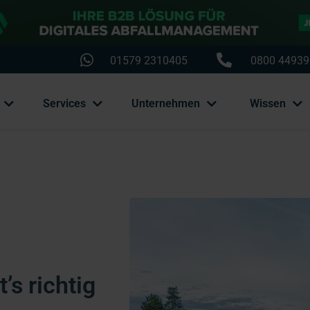
01579 2310405
0800 44939
Services
Unternehmen
Wissen
’s richtig