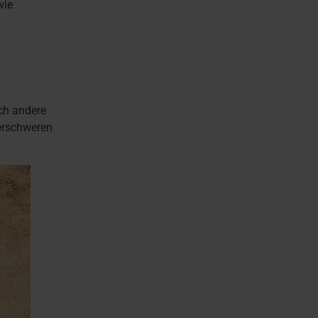
wie
ch andere
erschweren