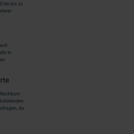
Erde bis zu
iterer
nach
lte in
gen
rte
e Nachbarn
Mutterboden
zufragen, da