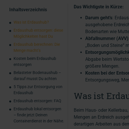
Das Wichtigste in Kürze:
Inhaltsverzeichnis
Darum geht’s
: Erdaus
Was ist Erdaushub?
ausgehobene Erdreich
Erdaushub entsorgen: diese
Bodenarten wie Mutt
Möglichkeiten hast Du
Abfallnummer (AVV)
Erdaushub berechnen: Die
„Boden und Steine“ m
Menge macht’s
Entsorgungsmöglichk
Kosten beim Erdaushub
Abgabe beim Wertstof
entsorgen
größere Mengen.
Belasteter Bodenaushub –
Kosten bei der Entso
darauf musst Du achten
Entsorgungsweg, Men
5 Tipps zur Entsorgung von
Was ist Erda
Erdaushub
Erdaushub entsorgen: FAQ
Erdaushub lokal entsorgen
Beim Haus- oder Kellerbau
– finde jetzt Deinen
Mengen an Erdreich ausgeh
Containerdienst in der Nähe.
derartigen Arbeiten aus d