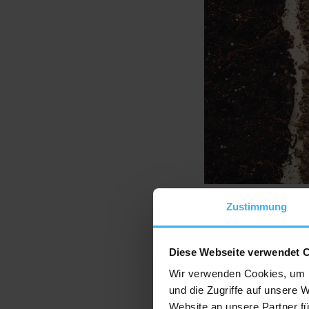
Erdaushub en
Zustimmung
Wenn Du Erdaushub entsorg
Diese Webseite verwendet 
über die Wiederverwendung 
Wir verwenden Cookies, um I
Entsorgung von Erdaushub 
und die Zugriffe auf unsere 
Entsorgungswege unterschie
Website an unsere Partner fü