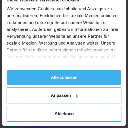
Wir verwenden Cookies, um Inhalte und Anzeigen zu
personalisieren, Funktionen für soziale Medien anbieten
Erreiche uns telefonisch
zu können und die Zugriffe auf unsere Website zu
analysieren. Außerdem geben wir Informationen zu Ihrer
Für private Anfragen:
Verwendung unserer Website an unsere Partner für
0800 4493900
soziale Medien, Werbung und Analysen weiter. Unsere
Für gewerbliche Anfragen:
Partner führen diese Informationen möglicherweise mit
0800 4493900
weiteren Daten zusammen, die Sie ihnen bereitgestellt
haben oder die sie im Rahmen Ihrer Nutzung der Dienste
gesammelt haben.
Alle zulassen
Erreiche uns per Mail
Anpassen
Für private Anfragen:
privat@entsorgo.de
Ablehnen
Für gewerbliche Anfragen:
gewerbe@entsorgo.de