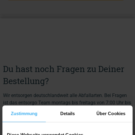
Du hast noch Fragen zu Deiner
Bestellung?
Wir entsorgen deutschlandweit alle Abfallarten. Bei Fragen
ist das entsorgo Team montags bis freitags von 7:00 Uhr bis
18:00 Uhr für Dich da. Kontaktiere uns gerne per Telefon, E-
Zustimmung
Details
Über Cookies
Mail oder füll einfach das Kontaktformular aus.
Diese Webseite verwendet Cookies