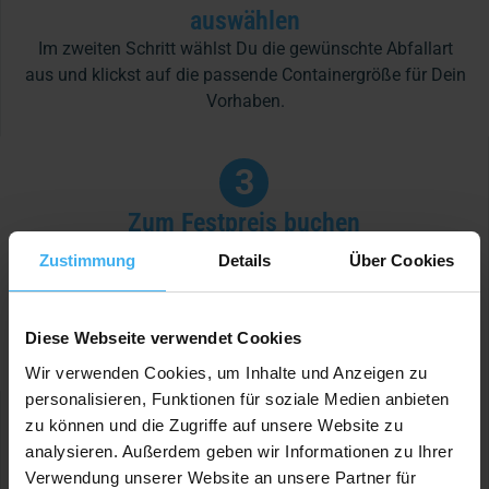
auswählen
Im zweiten Schritt wählst Du die gewünschte Abfallart
aus und klickst auf die passende Containergröße für Dein
Vorhaben.
3
Zum Festpreis buchen
Im letzten Schritt schließt Du Deine Buchung mit der
Zustimmung
Details
Über Cookies
Angabe des Liefer- und des Abholdatums sowie den
Rechnungsdaten ab. Die Rechnung kannst Du im
Anschluss sicher und komfortabel über verschiedene
Diese Webseite verwendet Cookies
Zahlungsmöglichkeiten bezahlen.
Wir verwenden Cookies, um Inhalte und Anzeigen zu
personalisieren, Funktionen für soziale Medien anbieten
zu können und die Zugriffe auf unsere Website zu
Jetzt App runterladen und sofort loslegen!
analysieren. Außerdem geben wir Informationen zu Ihrer
Verwendung unserer Website an unsere Partner für