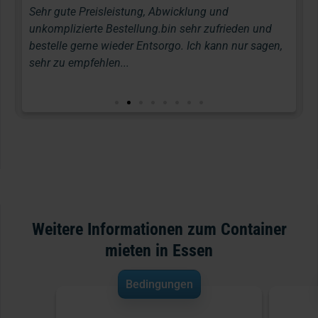
r für
Sehr gute Preisleistung, Abwicklung und
Ich 
unkomplizierte Bestellung.bin sehr zufrieden und
Laub
bestelle gerne wieder Entsorgo. Ich kann nur sagen,
eing
sehr zu empfehlen...
mir 
Weitere Informationen zum Container
mieten in Essen
Bedingungen