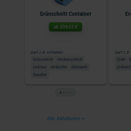
Grünschnitt Container
Er
ab
204,03 €
Darf z.B. enthalten:
Darf z.B.
Grünschnitt
Heckenschnitt
Erde
Unkraut
Sträucher
Blattwerk
Erdreic
Stauden
Alle Abfallarten