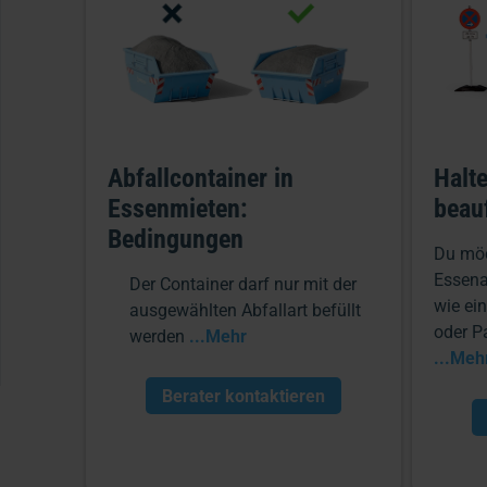
Abfallcontainer in
Halt
Essenmieten:
beau
Bedingungen
Du möc
Essena
Der Container darf nur mit der
wie ei
ausgewählten Abfallart befüllt
oder P
werden
...Mehr
...Meh
Berater kontaktieren