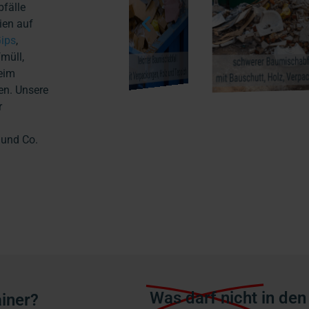
bfälle
ien auf
ips
,
müll,
beim
en. Unsere
r
und Co.
Was darf nicht
in den
iner?