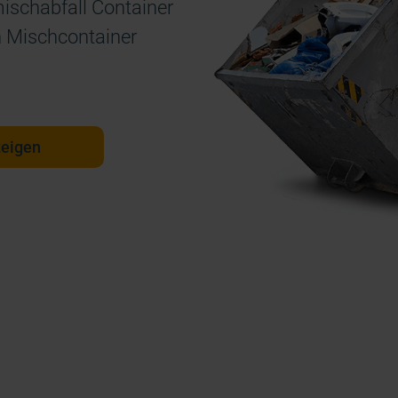
ischabfall Container
n Mischcontainer
zeigen