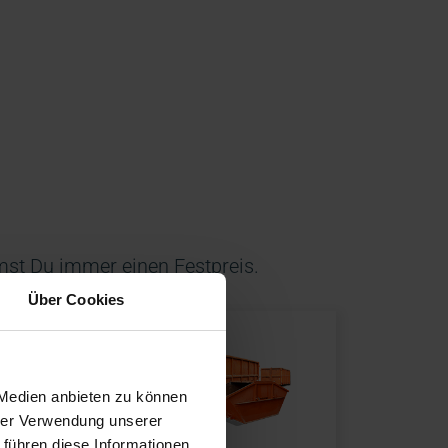
st Du immer einen Festpreis.
Über Cookies
 Medien anbieten zu können
hrer Verwendung unserer
 führen diese Informationen