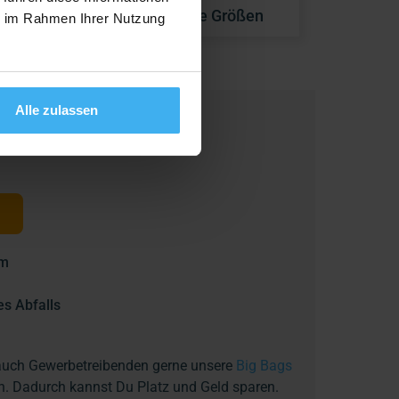
| Container
Weitere Größen
ie im Rahmen Ihrer Nutzung
Alle zulassen
 m
es Abfalls
 auch Gewerbetreibenden gerne unsere
Big Bags
. Dadurch kannst Du Platz und Geld sparen.