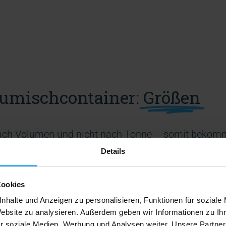
umischcontainer:
Größen
ach Volumen und nicht nach Tonne – somit bekomm
Details
Cookies
nhalte und Anzeigen zu personalisieren, Funktionen für soziale
Website zu analysieren. Außerdem geben wir Informationen zu I
r soziale Medien, Werbung und Analysen weiter. Unsere Partner