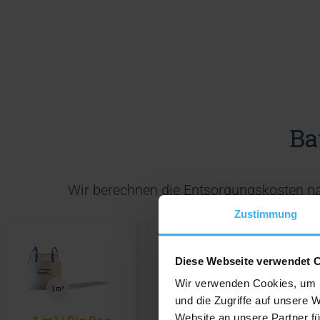
Ba
Wir berechnen die Entsorgungskosten n
Zustimmung
Diese Webseite verwendet 
Wir verwenden Cookies, um I
und die Zugriffe auf unsere 
Website an unsere Partner fü