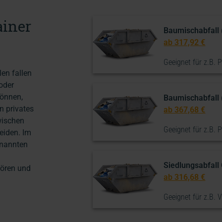
ainer
Baumischabfall 
ab 317,92 €
Geeignet für z.B. P
en fallen
 oder
können,
Baumischabfall 
n privates
ab 367,68 €
wischen
Geeignet für z.B. P
eiden. Im
enannten
Siedlungsabfall
hören und
ab 316,68 €
l
Geeignet für z.B. 