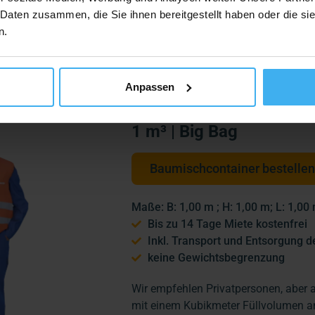
 m³ | Container
7 m³ | Container
10 m³ 
 Daten zusammen, die Sie ihnen bereitgestellt haben oder die s
n.
Anpassen
1 m³ | Big Bag
Baumischcontainer bestellen
Maße: B: 1,00 m ; H: 1,00 m; L: 1,00
Bis zu 14 Tage Miete kostenfrei
Inkl. Transport und Entsorgung d
keine Gewichtsbegrenzung
Wir empfehlen Privatpersonen, aber
mit einem Kubikmeter Füllvolumen an