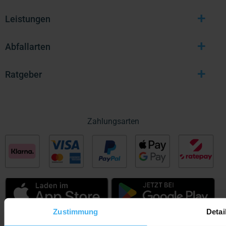
+
Leistungen
+
Abfallarten
+
Ratgeber
Zahlungsarten
Zustimmung
Detai