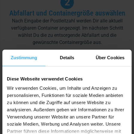
2
Abfallart und Containergröße auswählen
Nach Eingabe der Postleitzahl werden Dir alle aktuell
verfügbaren Container angezeigt. Im nächsten Schritt
wählst Du die zu entsorgende Abfallart und die
gewünschte Containergröße aus.
Zustimmung
Details
Über Cookies
3
Zum Festpreis bestellen
Diese Webseite verwendet Cookies
Du schließt die Buchung mit der Angabe Deines
Wir verwenden Cookies, um Inhalte und Anzeigen zu
gewünschten Stell- und Abholdatums sowie der
personalisieren, Funktionen für soziale Medien anbieten
Kontaktdaten eines Ansprechpartners vor Ort ab. Deine
zu können und die Zugriffe auf unsere Website zu
Rechnung kannst Du bequem online z. B. per Kreditkarte
analysieren. Außerdem geben wir Informationen zu Ihrer
oder PayPal bezahlen.
Verwendung unserer Website an unsere Partner für
soziale Medien, Werbung und Analysen weiter. Unsere
Partner führen diese Informationen möglicherweise mit
Jetzt App runterladen und sofort loslegen!