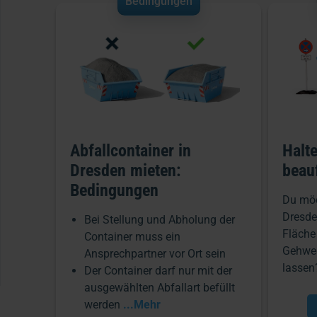
Bedingungen
Abfallcontainer in
Halt
Dresden mieten:
beau
Bedingungen
Du möc
Dresde
Bei Stellung und Abholung der
Fläche
Container muss ein
Gehweg
Ansprechpartner vor Ort sein
lasse
Der Container darf nur mit der
ausgewählten Abfallart befüllt
werden
...Mehr