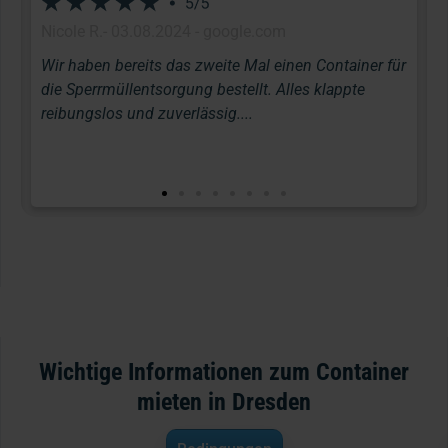
Nicole R.- 03.08.2024 - google.com
Migu
Wir haben bereits das zweite Mal einen Container für
Sehr
die Sperrmüllentsorgung bestellt. Alles klappte
unko
reibungslos und zuverlässig....
best
sehr
Wichtige Informationen zum Container
mieten in Dresden