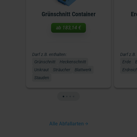
Grünschnitt Container
Er
ab
183,14 €
Darf z.B. enthalten:
Darf z.B.
Grünschnitt
Heckenschnitt
Erde
Unkraut
Sträucher
Blattwerk
Erdreic
Stauden
Alle Abfallarten