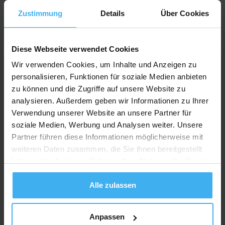
Testergebnisse bequem online abrufen.
Zustimmung
Details
Über Cookies
Du hast die Möglichkeit, den Express-Service zu
wählen und deine Ergebnisse innerhalb von nur
drei Werktagen zu erhalten.
Diese Webseite verwendet Cookies
Wir verwenden Cookies, um Inhalte und Anzeigen zu
Bitte beachte, dass für jeden Raum, den du testen
personalisieren, Funktionen für soziale Medien anbieten
möchtest, ein separates Analyse-Set benötigt wird.
zu können und die Zugriffe auf unsere Website zu
analysieren. Außerdem geben wir Informationen zu Ihrer
Verwendung unserer Website an unsere Partner für
Ähnliche Produkte
soziale Medien, Werbung und Analysen weiter. Unsere
Partner führen diese Informationen möglicherweise mit
weiteren Daten zusammen, die Sie ihnen bereitgestellt
haben oder die sie im Rahmen Ihrer Nutzung der Dienste
gesammelt haben.
Alle zulassen
Anpassen