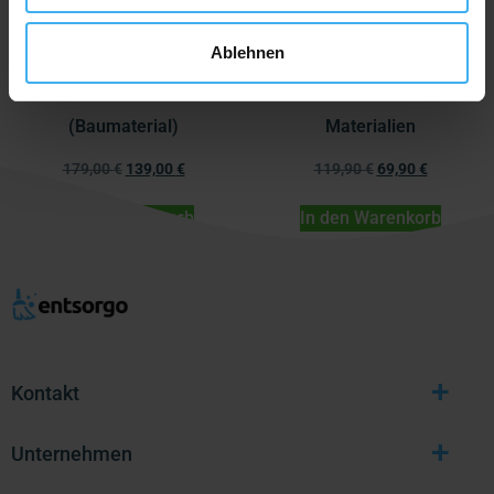
Ablehnen
Asbest-Test Feststoffe
Asbest-Test lose
(Baumaterial)
Materialien
179,00
€
139,00
€
119,90
€
69,90
€
In den Warenkorb
In den Warenkorb
+
Kontakt
+
Unternehmen