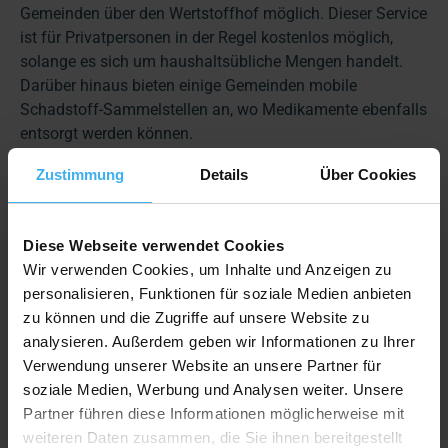
Gemeinden über den Wertstoffhof möglich. Dieser Service
ist für Privatpersonen in der Regel kostenlos möglich,
solange es sich um haushaltsübliche Mengen handelt.
Darüber hinaus bieten einige Gemeinden mobile
Schadstoff-Sammelstellen an, wo Medikamente ebenfalls
entsorgt werden können.
Entsorgung über Apotheken
Zustimmung
Details
Über Cookies
Die Rücknahme von abgelaufenen oder nicht benötigten
Diese Webseite verwendet Cookies
Medikamenten zur Entsorgung wird von einigen
Wir verwenden Cookies, um Inhalte und Anzeigen zu
Apotheken auf freiwilliger Basis angeboten. Eine
personalisieren, Funktionen für soziale Medien anbieten
Verpflichtung seitens der Apotheken besteht dazu nicht.
zu können und die Zugriffe auf unsere Website zu
Frage für diese Möglichkeit einfach bei Deiner Apotheke
analysieren. Außerdem geben wir Informationen zu Ihrer
nach.
Verwendung unserer Website an unsere Partner für
Wann zählen Medikamente
soziale Medien, Werbung und Analysen weiter. Unsere
Partner führen diese Informationen möglicherweise mit
als gefährlicher Abfall?
weiteren Daten zusammen, die Sie ihnen bereitgestellt