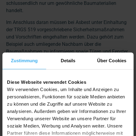
schlussendlich nur um gewöhnliche Baumaterialien
handelt.
Im Anschluss daran müssen bei Asbest unter Einhaltung
der TRGS 519 vorgeschriebene Sicherheitsmaßnahmen
und Vorschriften eingehalten werden. Dazu gehört zum
Beispiel auch umliegende Nachbarn über die
Baumaßnahmen zu informieren sowie Türen und Fenster
im Arbeitsbereich geschlossen zu halten.
Zustimmung
Details
Über Cookies
Außerdem
fünf wichtige Hinweise zum Asbest
entfernen
:
Diese Webseite verwendet Cookies
Schutzkleidung tragen (Einweg Schutzanzug der
Wir verwenden Cookies, um Inhalte und Anzeigen zu
Kategorie 3 und Typ 5/6, Schutzhandschuhe und
personalisieren, Funktionen für soziale Medien anbieten
-überschuhe, Schutzbrille bei Bedarf, Asbest Maske
zu können und die Zugriffe auf unsere Website zu
(mind. FFP2))
analysieren. Außerdem geben wir Informationen zu Ihrer
Die asbesthaltigen Materialien per Hand entfernen,
Verwendung unserer Website an unsere Partner für
um so wenig wie möglich mechanisch auf die
soziale Medien, Werbung und Analysen weiter. Unsere
Platten und Fasern einzuwirken oder diese sogar zu
Partner führen diese Informationen möglicherweise mit