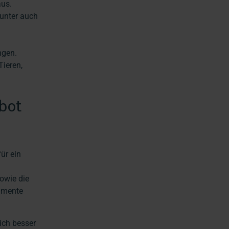
aus.
unter auch
ngen.
Tieren,
bot
ür ein
owie die
gumente
ich besser