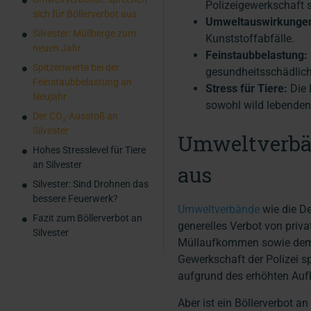
Polizeigewerkschaft s
sich für Böllerverbot aus
Umweltauswirkungen
Silvester: Müllberge zum
Kunststoffabfälle.
neuen Jahr
Feinstaubbelastung:
Spitzenwerte bei der
gesundheitsschädlic
Feinstaubbelastung an
Stress für Tiere:
Die 
Neujahr
sowohl wild lebenden
Der CO₂-Ausstoß an
Silvester
Umweltverbän
Hohes Stresslevel für Tiere
an Silvester
aus
Silvester: Sind Drohnen das
bessere Feuerwerk?
Umweltverbände
wie die De
Fazit zum Böllerverbot an
generelles Verbot von priv
Silvester
Müllaufkommen sowie dem T
Gewerkschaft der Polizei sp
aufgrund des erhöhten Au
Aber ist ein Böllerverbot a