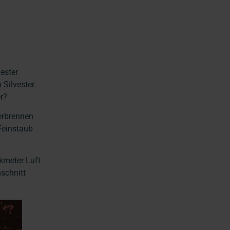
ester
Silvester.
r?
Verbrennen
 Feinstaub
kmeter Luft
hschnitt