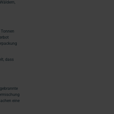
 Wäldern,
0 Tonnen
erbot
Verpackung
lt, dass
bgebrannte
Vermischung
machen eine