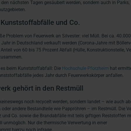
n den nächsten Tagen gesäubert werden, sondern auch in Parks,
utzgebieten.
Kunststoffabfälle und Co.
oße Problem von Feuerwerk an Silvester: viel Müll. Bei ca. 40.00
s Jahr in Deutschland verkauft werden (Corona-Jahre mit Böllerv
eil von 60 bis 75 Prozent Abfall (Hülle, Konstruktionsteile, 
s zusammen.
es beim Kunststoffabfall: Die
Hochschule Pforzheim
hat ermitte
unststoffabfälle jedes Jahr durch Feuerwerkskörper anfallen.
erk gehört in den Restmüll
 keineswegs noch recycelt werden, sondern landet – wie auch a
n oder andere Bestandteile wie Pappröhren – im Restmüll. Die 
 und Co. sowie die Brandabfälle mit teils giftigen Reststoffen 
ll unmöglich. Nur die thermische Verwertung in einer
mmt hierzu noch infrage.