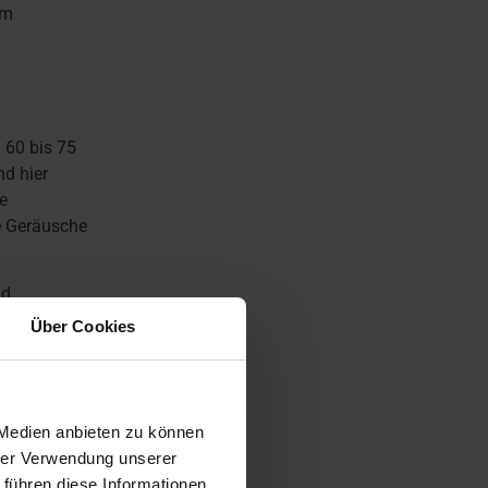
um
 60 bis 75
nd hier
e
e Geräusche
nd
Über Cookies
 Medien anbieten zu können
hrer Verwendung unserer
 führen diese Informationen