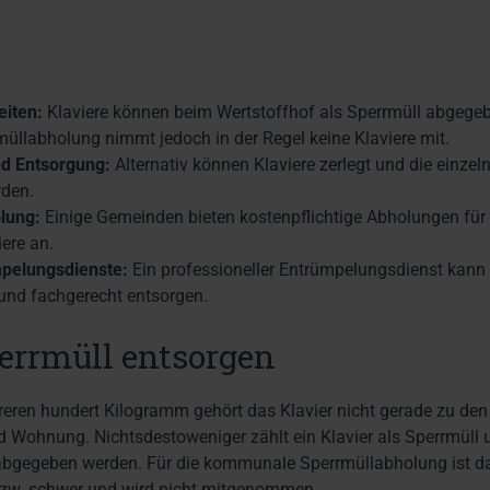
iten:
Klaviere können beim Wertstoffhof als Sperrmüll abgege
llabholung nimmt jedoch in der Regel keine Klaviere mit.
d Entsorgung:
Alternativ können Klaviere zerlegt und die einzeln
rden.
lung:
Einige Gemeinden bieten kostenpflichtige Abholungen für 
ere an.
mpelungsdienste:
Ein professioneller Entrümpelungsdienst kann 
 und fachgerecht entsorgen.
perrmüll entsorgen
eren hundert Kilogramm gehört das Klavier nicht gerade zu den
 Wohnung. Nichtsdestoweniger zählt ein Klavier als Sperrmüll 
abgegeben werden. Für die kommunale Sperrmüllabholung ist das
zw. schwer und wird nicht mitgenommen.