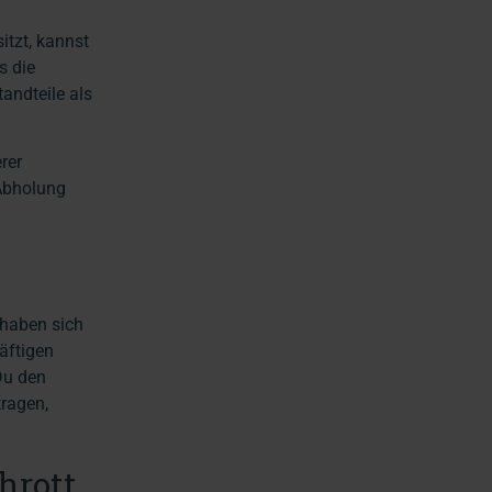
itzt, kannst
s die
andteile als
rer
 Abholung
 haben sich
äftigen
Du den
ragen,
hrott