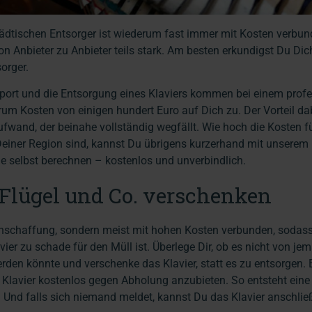
ädtischen Entsorger ist wiederum fast immer mit Kosten verbun
n Anbieter zu Anbieter teils stark. Am besten erkundigst Du Dich
orger.
port und die Entsorgung eines Klaviers kommen bei einem profe
m Kosten von einigen hundert Euro auf Dich zu. Der Vorteil dab
ufwand, der beinahe vollständig wegfällt. Wie hoch die Kosten fü
Deiner Region sind, kannst Du übrigens kurzerhand mit unserem
e selbst berechnen – kostenlos und unverbindlich.
, Flügel und Co. verschenken
e Anschaffung, sondern meist mit hohen Kosten verbunden, sodas
vier zu schade für den Müll ist. Überlege Dir, ob es nicht von je
en könnte und verschenke das Klavier, statt es zu entsorgen. E
 Klavier kostenlos gegen Abholung anzubieten. So entsteht eine
en. Und falls sich niemand meldet, kannst Du das Klavier anschl