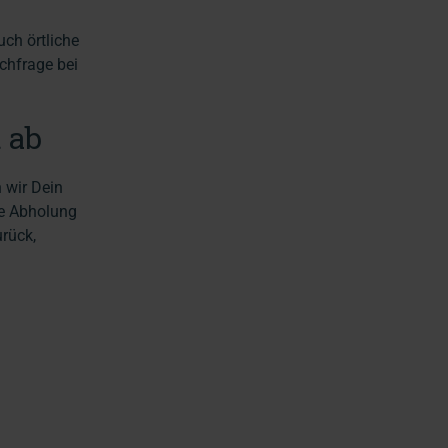
uch örtliche
chfrage bei
 ab
 wir Dein
ie Abholung
rück,