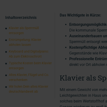
Das Wichtigste in Kürze:
Inhaltsverzeichnis
Entsorgungsmöglichke
Klavier als Sperrmüll
Die kommunale Sperrmü
entsorgen
Auseinanderbauen un
Entrümpelung: Klavier
Sperrmüll entsorgt we
abholen lassen
Kostenpflichtige Abho
Keyboard und Digitalpiano:
Gegenstände wie Klavi
Ab zum Elektroschrott
Professionelle Entrü
Typische Kosten beim Klavier
direkt vor Ort abholen
entsorgen
Altes Klavier, Flügel und Co.
Klavier als S
verschenken
Wir holen Dein altes Klavier
Mit einem Gewicht von mehr
deutschlandweit ab
Leichtgewichten in Haus und
solches beim Wertstoffhof 
Ganzes wiederum zu groß b