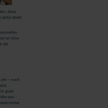
den, diese
 dafür direkt
ssionellen
ei ist ohne
r die
s ein – noch
mand
in guter
 Win-win-
ießend immer