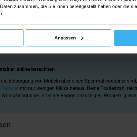
 Daten zusammen, die Sie ihnen bereitgestellt haben oder die s
n.
Anpassen
ch Möbel aus Holz entsorgen möchtest, kannst Du auch einen
 sortenreine Entsorgung ermöglicht schlussendlich ein besseres
ntainer online berechnen
 die Entsorgung von Möbeln über einen Sperrmüllcontainer sind,
-Rechner
mit nur wenigen Klicks heraus. Deine Postleitzahl reich
 Wunschcontainer in Deiner Region anzuzeigen. Probier’s gleich
ssen