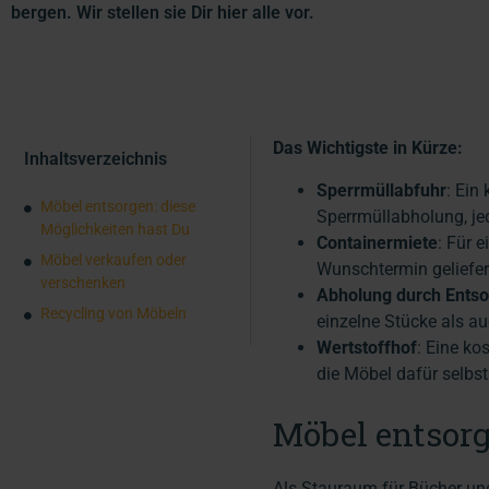
bergen. Wir stellen sie Dir hier alle vor.
Das Wichtigste in Kürze:
Inhaltsverzeichnis
Sperrmüllabfuhr
: Ein
Möbel entsorgen: diese
Sperrmüllabholung, je
Möglichkeiten hast Du
Containermiete
: Für 
Möbel verkaufen oder
Wunschtermin geliefer
verschenken
Abholung durch Ents
Recycling von Möbeln
einzelne Stücke als 
Wertstoffhof
: Eine ko
die Möbel dafür selbst
Möbel entsorg
Als Stauraum für Bücher und