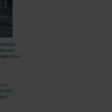
entsorgo
bel und
Angebot zum
os zu
uen und
wand