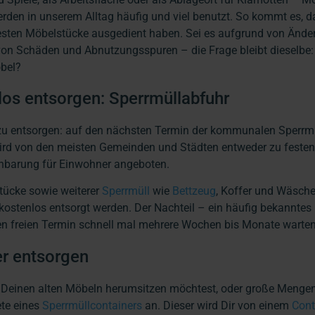
rden in unserem Alltag häufig und viel benutzt. So kommt es, d
testen Möbelstücke ausgedient haben. Sei es aufgrund von Änd
n Schäden und Abnutzungsspuren – die Frage bleibt dieselbe:
öbel?
los entsorgen: Sperrmüllabfuhr
zu entsorgen: auf den nächsten Termin der kommunalen Sperrm
wird von den meisten Gemeinden und Städten entweder zu festen
inbarung für Einwohner angeboten.
stücke sowie weiterer
Sperrmüll
wie
Bettzeug
, Koffer und Wäsch
kostenlos entsorgt werden. Der Nachteil – ein häufig bekannte
ten freien Termin schnell mal mehrere Wochen bis Monate warte
r entsorgen
 Deinen alten Möbeln herumsitzen möchtest, oder große Menge
ete eines
Sperrmüllcontainers
an. Dieser wird Dir von einem
Cont