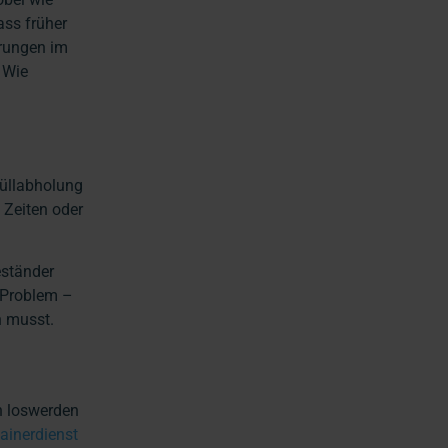
ass früher
erungen im
 Wie
üllabholung
 Zeiten oder
eständer
s Problem –
n musst.
n loswerden
ainerdienst