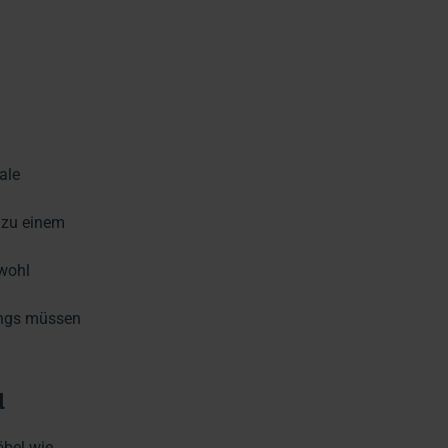
ale
e zu einem
wohl
dings müssen
u
öbel wie