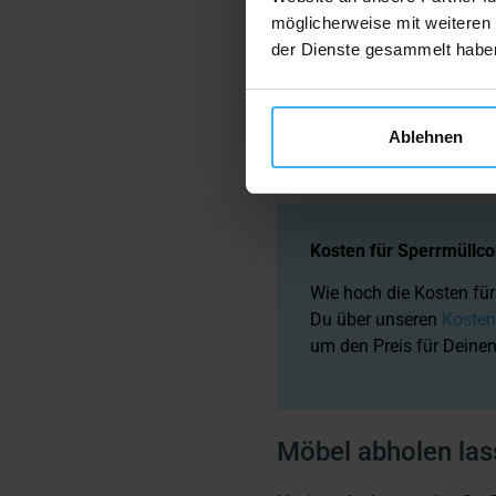
möglicherweise mit weiteren
der Dienste gesammelt habe
Ablehnen
Tipp: Wenn Du ausschließli
Altholzcontainer
mieten. Die
Kosten für Sperrmüllco
Wie hoch die Kosten für
Du über unseren
Kosten
um den Preis für Deinen
Möbel abholen la