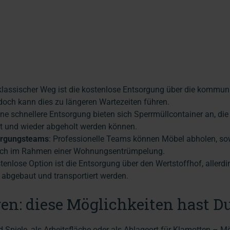
 klassischer Weg ist die kostenlose Entsorgung über die kommun
doch kann dies zu längeren Wartezeiten führen.
eine schnellere Entsorgung bieten sich Sperrmüllcontainer an, di
t und wieder abgeholt werden können.
orgungsteams
: Professionelle Teams können Möbel abholen, so
auch im Rahmen einer Wohnungsentrümpelung.
stenlose Option ist die Entsorgung über den Wertstoffhof, aller
 abgebaut und transportiert werden.
en: diese Möglichkeiten hast D
 Spiele, als Arbeitsfläche oder als Ablageort für Klamotten – M