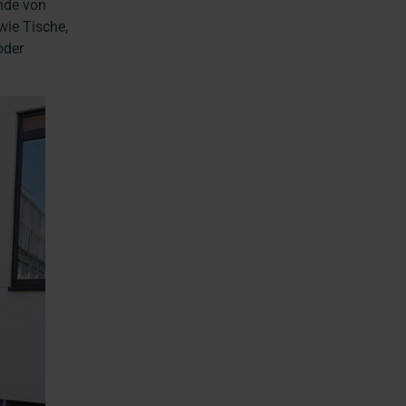
nde von
wie Tische,
oder