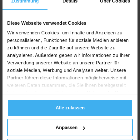
Zustimmung
Details
Über Cookies
Darf ich leere
Druckerpatronen im Restmüll
Diese Webseite verwendet Cookies
Wir verwenden Cookies, um Inhalte und Anzeigen zu
entsorgen?
personalisieren, Funktionen für soziale Medien anbieten
zu können und die Zugriffe auf unsere Website zu
Entleerte Tintenpatronen enthalten in der Regel keine
analysieren. Außerdem geben wir Informationen zu Ihrer
Schadstoffe und dürfen, im Gegensatz zu
Verwendung unserer Website an unsere Partner für
Tonerkartuschen, im Restmüll entsorgt werden. Aber nur
soziale Medien, Werbung und Analysen weiter. Unsere
dann, wenn die Druckerpatrone keine elektronischen
Partner führen diese Informationen möglicherweise mit
Bestandteile wie einen Mikrochip enthält. Letzterer sorgt
weiteren Daten zusammen, die Sie ihnen bereitgestellt
zum Beispiel dafür, dass der Füllstand der Tinte digital
haben oder die sie im Rahmen Ihrer Nutzung der Dienste
angezeigt werden kann und ist in vielen Druckerpatronen
gesammelt haben.
vorhanden. Druckerpatronen mit Chip gelten wiederum als
Alle zulassen
Elektroschrott
und dürfen nicht mehr im Restmüll entsorgt
werden.
Anpassen