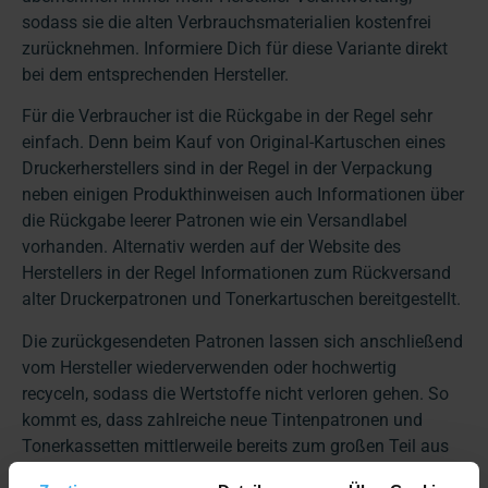
sodass sie die alten Verbrauchsmaterialien kostenfrei
zurücknehmen. Informiere Dich für diese Variante direkt
bei dem entsprechenden Hersteller.
Für die Verbraucher ist die Rückgabe in der Regel sehr
einfach. Denn beim Kauf von Original-Kartuschen eines
Druckerherstellers sind in der Regel in der Verpackung
neben einigen Produkthinweisen auch Informationen über
die Rückgabe leerer Patronen wie ein Versandlabel
vorhanden. Alternativ werden auf der Website des
Herstellers in der Regel Informationen zum Rückversand
alter Druckerpatronen und Tonerkartuschen bereitgestellt.
Die zurückgesendeten Patronen lassen sich anschließend
vom Hersteller wiederverwenden oder hochwertig
recyceln, sodass die Wertstoffe nicht verloren gehen. So
kommt es, dass zahlreiche neue Tintenpatronen und
Tonerkassetten mittlerweile bereits zum großen Teil aus
recycelten Kunststoffen von alten Behältern bestehen.