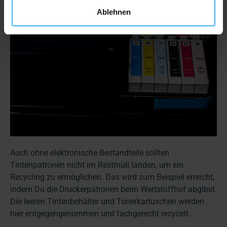
Ablehnen
Auch ohne elektronische Bestandteile sollten
Tintenpatronen nicht im Restmüll landen, um ein
Recycling zu ermöglichen. Das wird zum Beispiel erreicht,
indem Du die Druckerpatronen beim Wertstoffhof abgibst.
Die leeren Tintenbehälter und Tonerkartuschen werden
hier entgegengenommen und fachgerecht recycelt.