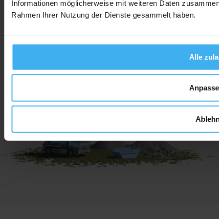
Informationen möglicherweise mit weiteren Daten zusammen, d
Rahmen Ihrer Nutzung der Dienste gesammelt haben.
Social Media
Alle zul
AGB
Widerrufsbelehrung
Datenschutz
Impressum
Anpass
Ableh