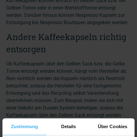
Kaffeekapseln können einfach im Gelben Sack bzw. der
Gelben Tonne oder in einer Wertstofftonne entsorgt
werden. Darüber hinaus können Nespresso Kapseln zur
Entsorgung bei Nespresso Boutiquen abgegeben werden.
Andere Kaffeekapseln richtig
entsorgen
Ob Kaffeekapseln über den Gelben Sack bzw. die Gelbe
Tonne entsorgt werden können, hängt vom Hersteller ab.
Rein rechtlich werden die Kapseln nämlich als Restmüll
betrachtet, sodass die Hersteller für eine fachgerechte
Entsorgung und das Recycling selbst Verantwortung
übernehmen müssen. Zum Beispiel, indem sie sich mit
einer Gebühr am Dualen System beteiligen, sodass die
Kaffeekapseln über den Gelben Sack entsorgt werden
dürfen.
Zustimmung
Details
Über Cookies
Auskunft darüber, ob Kaffeekapseln über den Gelben