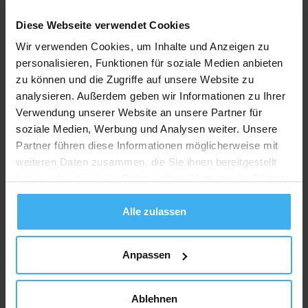
Sack und Co. entsorgt werden dürfen, erhältst Du in der
Diese Webseite verwendet Cookies
Regel über die Verpackung. Zum Beispiel über einen
grünen Punkt darauf oder einen anderen Hinweis zur
Wir verwenden Cookies, um Inhalte und Anzeigen zu
richtigen Entsorgung. Auch auf den Seiten der Hersteller
personalisieren, Funktionen für soziale Medien anbieten
erhältst Du oft eine Auskunft über die möglichen
zu können und die Zugriffe auf unsere Website zu
Entsorgungswege.
analysieren. Außerdem geben wir Informationen zu Ihrer
Verwendung unserer Website an unsere Partner für
Findest Du keine Informationen zur Entsorgung der
soziale Medien, Werbung und Analysen weiter. Unsere
Kaffeekapseln der jeweiligen Marke, gehören diese in den
Partner führen diese Informationen möglicherweise mit
Restmüll. Dort werden sie gemeinsam mit anderen nicht-
weiteren Daten zusammen, die Sie ihnen bereitgestellt
verwertbaren Abfällen in einer Müllverbrennungsanlage
haben oder die sie im Rahmen Ihrer Nutzung der Dienste
zur Energiegewinnung verbrannt.
gesammelt haben.
Kaffeekapseln gewerblich
Alle zulassen
entsorgen
Anpassen
Du betreibst ein Café, Restaurant oder ähnliches und
musst große Mengen der Kaffeekapseln fachgerecht
Ablehnen