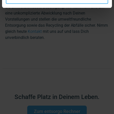
entsorgen? entsorgo ist deutschlandweit Dein Partner für
die umweltbewusste Beseitigung. Wir kümmern uns um
eine unkomplizierte Abwicklung nach Deinen
Vorstellungen und stellen die umweltfreundliche
Entsorgung sowie das Recycling der Abfälle sicher. Nimm
gleich heute
Kontakt
mit uns auf und lass Dich
unverbindlich beraten.
Schaffe Platz in Deinem Leben.
Zum entsorgo Rechner